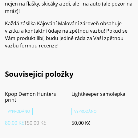
nejen na flašky, skicáky a zdi, ale i na auto (ale pozor na
mráz)!
Každá zásilka Kájování Malování zároveň obsahuje
vizitku a kontaktní údaje na zpětnou vazbu! Pokud se
Vám produkt líbí, budu jedině ráda za Vaši zpětnou
vazbu formou recenze!
Související položky
%
Kpop Demon Hunters
Lightkeeper samolepka
print
VYPRODÁNO
VYPRODÁNO
80,00 Kč
150,00 Kč
50,00 Kč