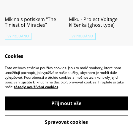
Mikina s potiskem "The
Miku - Project Voltage
Tiniest of Miracles"
klíčenka (ghost type)
VYPRODÁNO
VYPRODÁNO
750,00 Kč
220,00 Kč
K DISPOZICI JE VÍCE VARIANT
Cookies
Tato webová stránka používá cookies. Jsou to malé soubory, které nám
umožňují pochopit, jak využíváte naše služby, abychom je mohli dále
vylepšovat. Podrobnosti o těchto cookies a možnostech kontroly jejich
používání zjistíte kliknutím na tlačítko Spravovat cookies. Projděte si také
naše
zásady používání cookies
.
Kontaktujte nás
Podmínky
Přijmout vše
Zásady ochrany
Zásady používání
osobních údajů
cookies
Spravovat cookies