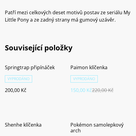
Patří mezi celkových deset motivů postav ze seriálu My
Little Pony a ze zadný strany má gumový uzávěr.
Související položky
%
Springtrap připínáček
Paimon klíčenka
VYPRODÁNO
VYPRODÁNO
200,00 Kč
150,00 Kč
220,00 Kč
Shenhe klíčenka
Pokémon samolepkový
arch