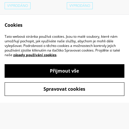
VYPRODÁNO
VYPRODÁNO
220,00 Kč
200,00 Kč
Cookies
Tato webová stránka používá cookies. Jsou to malé soubory, které nám
umožňují pochopit, jak využíváte naše služby, abychom je mohli dále
vylepšovat. Podrobnosti o těchto cookies a možnostech kontroly jejich
používání zjistíte kliknutím na tlačítko Spravovat cookies. Projděte si také
naše
zásady používání cookies
.
Kontaktujte nás
Podmínky
Přijmout vše
Zásady ochrany
Zásady používání
osobních údajů
cookies
Spravovat cookies
©
2026
Kájování Malování
powered by